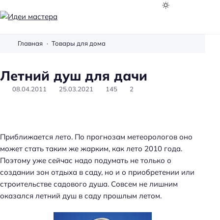
И
д
Главная
Товары для дома
е
и
Летний душ для дачи
м
а
08.04.2011
25.03.2021
145
2
с
т
е
р
Приближается лето. По прогнозам метеорологов оно
а
может стать таким же жарким, как лето 2010 года.
Поэтому уже сейчас надо подумать не только о
создании зон отдыха в саду, но и о приобретении или
строительстве садового душа. Совсем не лишним
оказался летний душ в саду прошлым летом.