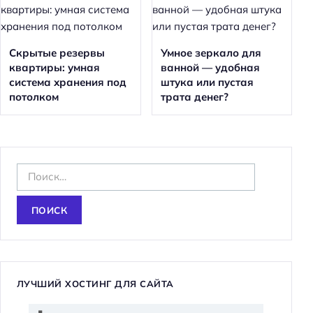
Скрытые резервы
Умное зеркало для
квартиры: умная
ванной — удобная
система хранения под
штука или пустая
потолком
трата денег?
Н
а
й
т
и
:
ЛУЧШИЙ ХОСТИНГ ДЛЯ САЙТА