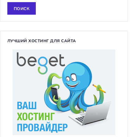
й
т
и
:
ЛУЧШИЙ ХОСТИНГ ДЛЯ САЙТА