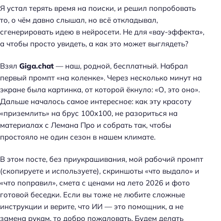
Я устал терять время на поиски, и решил попробовать
то, о чём давно слышал, но всё откладывал,
сгенерировать идею в нейросети. Не для «вау-эффекта»,
а чтобы просто увидеть, а как это может выглядеть?
Взял
Giga.chat
— наш, родной, бесплатный. Набрал
первый промпт «на коленке». Через несколько минут на
экране была картинка, от которой ёкнуло: «О, это оно».
Дальше началось самое интересное: как эту красоту
«приземлить» на брус 100х100, не разориться на
материалах с Лемана Про и собрать так, чтобы
простояло не один сезон в нашем климате.
В этом посте, без приукрашивания, мой рабочий промпт
(скопируете и используете), скриншоты «что выдало» и
«что поправил», смета с ценами на лето 2026 и фото
готовой беседки. Если вы тоже не любите сложные
инструкции и верите, что ИИ — это помощник, а не
замена рукам, то добро пожаловать. Будем делать