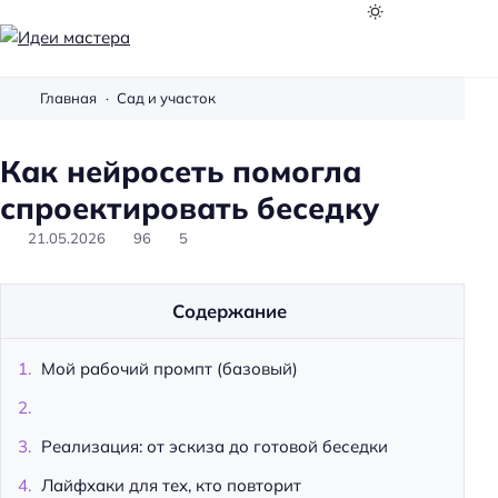
И
д
Главная
Сад и участок
е
и
Как нейросеть помогла
м
а
спроектировать беседку
с
21.05.2026
96
5
т
е
р
Содержание
а
Мой рабочий промпт (базовый)
Реализация: от эскиза до готовой беседки
Лайфхаки для тех, кто повторит