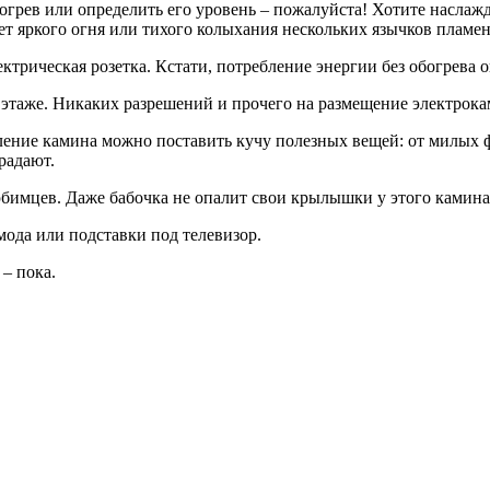
грев или определить его уровень – пожалуйста! Хотите наслажд
ет яркого огня или тихого колыхания нескольких язычков пламе
рическая розетка. Кстати, потребление энергии без обогрева о
таже. Никаких разрешений и прочего на размещение электрокам
мление камина можно поставить кучу полезных вещей: от милых 
радают.
бимцев. Даже бабочка не опалит свои крылышки у этого камина
ода или подставки под телевизор.
– пока.