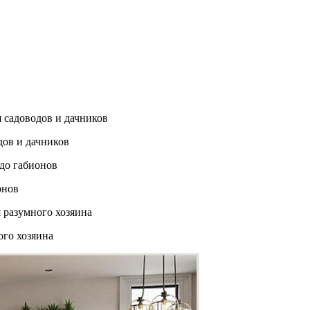
дов и дачников
онов
ого хозяина