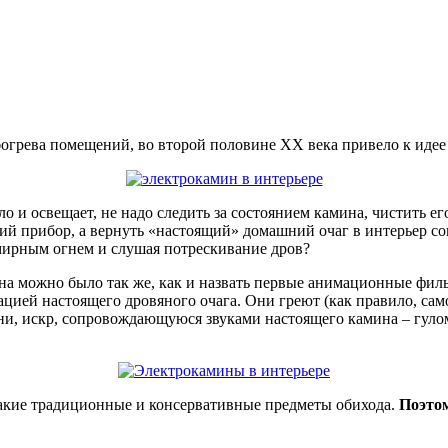
обогрева помещений, во второй половине XX века привело к идее
ло и освещает, не надо следить за состоянием камина, чистить 
щий прибор, а вернуть «настоящий» домашний очаг в интерьер со
 мирным огнем и слушая потрескивание дров?
ина можно было так же, как и назвать первые анимационные фи
ией настоящего дровяного очага. Они греют (как правило, самос
и, искр, сопровождающуюся звуками настоящего камина – гулом
 такие традиционные и консервативные предметы обихода.
Поэтом