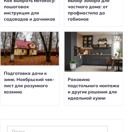
Как выбрать мотокосу:
Выбор забора для
пошаговая
частного дома: от
инструкция для
профнастила до
садоводов и дачников
габионов
Подготовка дачи к
зиме. Ноябрьский чек-
Раковина
лист для разумного
подстольного монтажа
хозяина
и другие решения для
идеальной кухни
Н