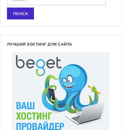
а
й
т
и
:
ЛУЧШИЙ ХОСТИНГ ДЛЯ САЙТА