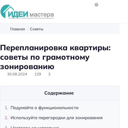
И
д
Главная
Советы
е
и
Перепланировка квартиры:
м
советы по грамотному
а
с
зонированию
т
30.08.2024
129
3
е
р
а
Содержание
Подумайте о функциональности
Используйте перегородки для зонирования
Цветовое зонирование