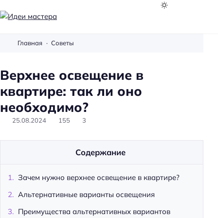
И
д
Главная
Советы
е
и
Верхнее освещение в
м
а
квартире: так ли оно
с
необходимо?
т
25.08.2024
155
3
е
р
а
Содержание
Зачем нужно верхнее освещение в квартире?
Альтернативные варианты освещения
Преимущества альтернативных вариантов