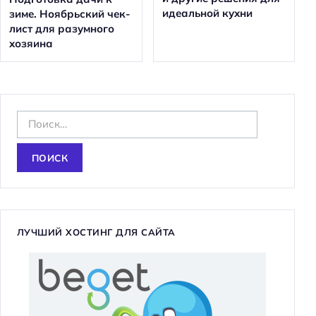
идеальной кухни
зиме. Ноябрьский чек-
лист для разумного
хозяина
Н
а
й
т
и
:
ЛУЧШИЙ ХОСТИНГ ДЛЯ САЙТА