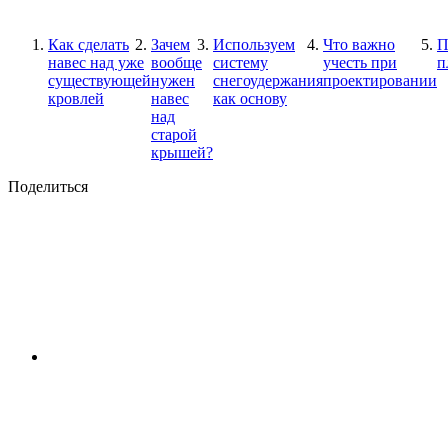
Как сделать
Зачем
Используем
Что важно
П
навес над уже
вообще
систему
учесть при
п
существующей
нужен
снегоудержания
проектировании
кровлей
навес
как основу
над
старой
крышей?
Поделиться