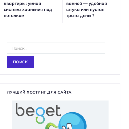
квартиры: умная
ванной — удобная
система хранения под
штука или пустая
потолком
трата денег?
Н
а
й
т
и
:
ЛУЧШИЙ ХОСТИНГ ДЛЯ САЙТА