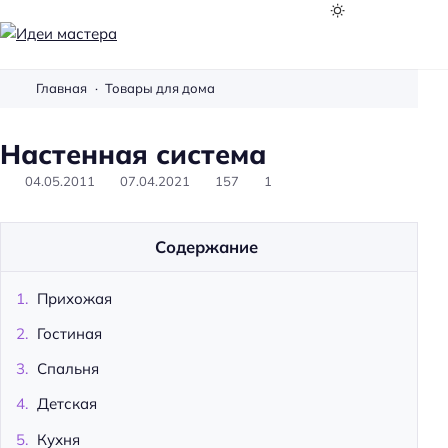
И
д
Главная
Товары для дома
е
и
Настенная система
м
а
04.05.2011
07.04.2021
157
1
с
т
Содержание
е
р
а
Прихожая
Гостиная
Спальня
Детская
Кухня