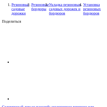
Резиновые
Резиновые
Укладка резиновых
Установка
садовые
бордюры
садовых дорожек и
резиновых
дорожки
бордюров
бордюров
Поделиться
Соломенный дом из панелей: экологичное решение или