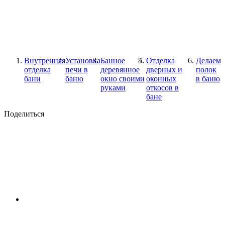
Внутренняя
Установка
Банное
Отделка
Делаем
отделка
печи в
деревянное
дверных и
полок
бани
баню
окно своими
оконных
в баню
руками
откосов в
бане
Поделиться