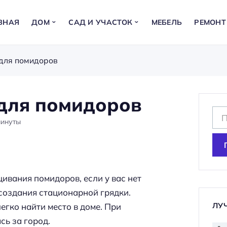
ВНАЯ
ДОМ
САД И УЧАСТОК
МЕБЕЛЬ
РЕМОНТ
для помидоров
для помидоров
Н
минуты
а
й
т
и
вания помидоров, если у вас нет
:
создания стационарной грядки.
ЛУ
егко найти место в доме. При
сь за город.