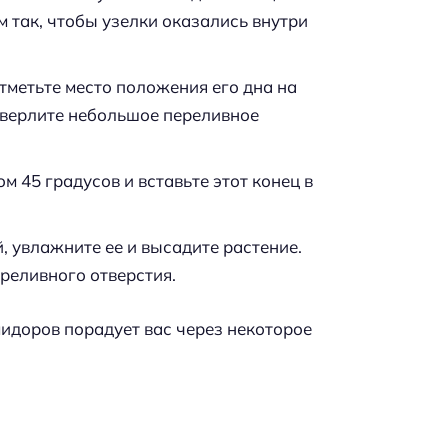
м так, чтобы узелки оказались внутри
отметьте место положения его дна на
осверлите небольшое переливное
 45 градусов и вставьте этот конец в
 увлажните ее и высадите растение.
ереливного отверстия.
идоров порадует вас через некоторое