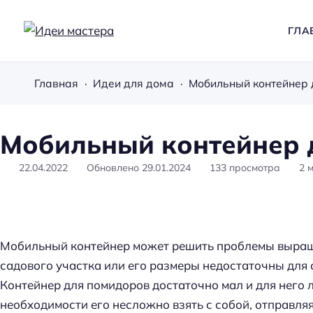
ГЛА
И
д
Главная
Идеи для дома
Мобильный контейнер 
е
и
м
Мобильный контейнер 
а
с
22.04.2022
Обновлено
29.01.2024
133
просмотра
2
т
е
р
а
Мобильный контейнер может решить проблемы выращи
садового участка или его размеры недостаточны для 
Контейнер для помидоров достаточно мал и для него л
необходимости его несложно взять с собой, отправляя