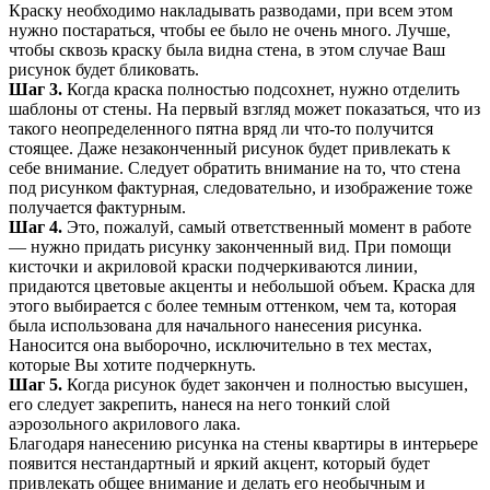
Краску необходимо накладывать разводами, при всем этом
нужно постараться, чтобы ее было не очень много. Лучше,
чтобы сквозь краску была видна стена, в этом случае Ваш
рисунок будет бликовать.
Шаг 3.
Когда краска полностью подсохнет, нужно отделить
шаблоны от стены. На первый взгляд может показаться, что из
такого неопределенного пятна вряд ли что-то получится
стоящее. Даже незаконченный рисунок будет привлекать к
себе внимание. Следует обратить внимание на то, что стена
под рисунком фактурная, следовательно, и изображение тоже
получается фактурным.
Шаг 4.
Это, пожалуй, самый ответственный момент в работе
— нужно придать рисунку законченный вид. При помощи
кисточки и акриловой краски подчеркиваются линии,
придаются цветовые акценты и небольшой объем. Краска для
этого выбирается с более темным оттенком, чем та, которая
была использована для начального нанесения рисунка.
Наносится она выборочно, исключительно в тех местах,
которые Вы хотите подчеркнуть.
Шаг 5.
Когда рисунок будет закончен и полностью высушен,
его следует закрепить, нанеся на него тонкий слой
аэрозольного акрилового лака.
Благодаря нанесению рисунка на стены квартиры в интерьере
появится нестандартный и яркий акцент, который будет
привлекать общее внимание и делать его необычным и