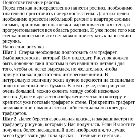
Подготовительные работы.
Перед тем как непосредственно нанести роспись необходимо
тщательно приготовить поверхность стены. Для этих целей
необходимо провести небольшой ремонт в квартире своими
силами, при помощи шпатлевки выравнивается вся стена, и
прогрунтовывается вся область росписи. И уже после того как
стенка полностью высохнет можно приступать к нанесению
рисунка.
Нанесение рисунка.
Шаг 1
. Сперва необходимо подготовить сам трафарет.
Выбирается эскиз, который Вам подходит. Рисунок должен
быть довольно таки простым и без излишних деталей для
того, чтобы он легко вырезался, но желательно, чтобы
присутствовали достаточно интересные линии. В
натуральную величину эскиз нужно перенести на специально
подготовленный лист бумаги. В том случае, если рисунок
очень большой, можно склеить между собой несколько
листов. Далее вырезается изображение четко по контуру, и
крепится уже готовый трафарет к стене. Прикрепить трафарет
возможно при помощи скотча либо специального клея для
трафаретов.
Шаг 2
. Далее берется аэрозольная краска, и закрашивается по
трафарету рисунок, который у Вас получился. Если Вы хотите
получить более насыщенный цвет изображения, то лучше
всего будет взять два тона краски — темный и светлый.