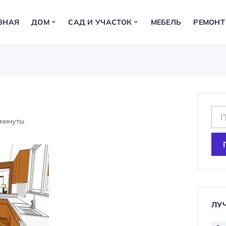
ВНАЯ
ДОМ
САД И УЧАСТОК
МЕБЕЛЬ
РЕМОНТ
Н
минуты
а
й
т
и
:
ЛУ