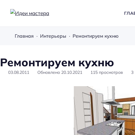
ГЛА
И
д
Главная
Интерьеры
Ремонтируем кухню
е
и
м
Ремонтируем кухню
а
с
03.08.2011
Обновлено
20.10.2021
115
просмотров
3
т
е
р
а