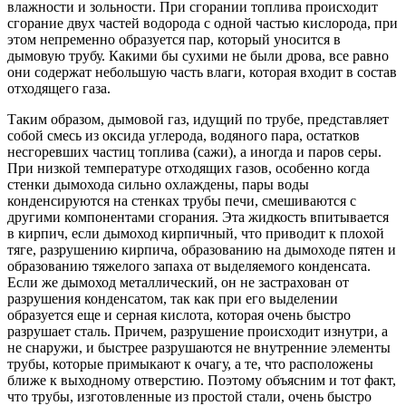
влажности и зольности. При сгорании топлива происходит
сгорание двух частей водорода с одной частью кислорода, при
этом непременно образуется пар, который уносится в
дымовую трубу. Какими бы сухими не были дрова, все равно
они содержат небольшую часть влаги, которая входит в состав
отходящего газа.
Таким образом, дымовой газ, идущий по трубе, представляет
собой смесь из оксида углерода, водяного пара, остатков
несгоревших частиц топлива (сажи), а иногда и паров серы.
При низкой температуре отходящих газов, особенно когда
стенки дымохода сильно охлаждены, пары воды
конденсируются на стенках трубы печи, смешиваются с
другими компонентами сгорания. Эта жидкость впитывается
в кирпич, если дымоход кирпичный, что приводит к плохой
тяге, разрушению кирпича, образованию на дымоходе пятен и
образованию тяжелого запаха от выделяемого конденсата.
Если же дымоход металлический, он не застрахован от
разрушения конденсатом, так как при его выделении
образуется еще и серная кислота, которая очень быстро
разрушает сталь. Причем, разрушение происходит изнутри, а
не снаружи, и быстрее разрушаются не внутренние элементы
трубы, которые примыкают к очагу, а те, что расположены
ближе к выходному отверстию. Поэтому объясним и тот факт,
что трубы, изготовленные из простой стали, очень быстро