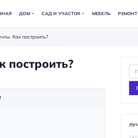
ВНАЯ
ДОМ
САД И УЧАСТОК
МЕБЕЛЬ
РЕМОНТ
чты. Как построить?
к построить?
Н
а
й
т
е
и
:
ЛУ