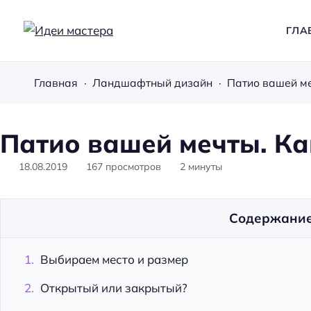
ГЛА
И
д
Главная
Ландшафтный дизайн
Патио вашей ме
е
и
м
Патио вашей мечты. Ка
а
с
18.08.2019
167
просмотров
2
минуты
т
е
Содержани
р
а
Выбираем место и размер
Открытый или закрытый?