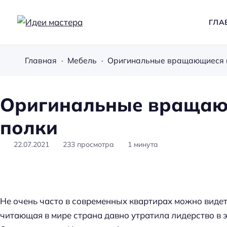
ГЛА
И
д
Главная
Мебель
Оригинальные вращающиеся 
е
и
м
Оригинальные вращаю
а
полки
с
т
22.07.2021
233
просмотра
1
минута
е
р
а
Не очень часто в современных квартирах можно видет
читающая в мире страна давно утратила лидерство в э