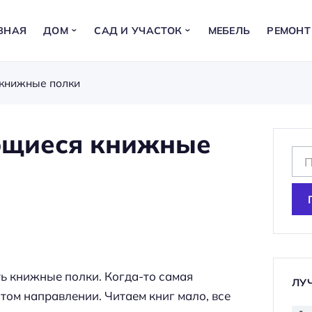
ВНАЯ
ДОМ
САД И УЧАСТОК
МЕБЕЛЬ
РЕМОНТ
книжные полки
щиеся книжные
Н
а
й
т
и
:
ь книжные полки. Когда-то самая
ЛУ
том направлении. Читаем книг мало, все