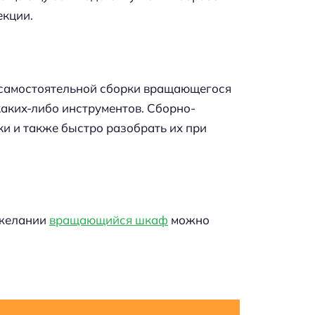
екции.
 самостоятельной сборки вращающегося
каких-либо инструментов. Сборно-
и и также быстро разобрать их при
 желании
вращающийся шкаф
можно