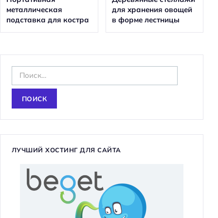
металлическая
для хранения овощей
подставка для костра
в форме лестницы
Н
а
й
т
и
:
ЛУЧШИЙ ХОСТИНГ ДЛЯ САЙТА