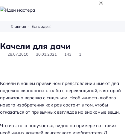
И
д
Главная
Есть идея!
е
и
Качели для дачи
м
а
28.07.2010
30.01.2021
143
1
с
т
е
р
Качели в нашем привычном представлении имеют два
а
надежно вкопанных столба с перекладиной, к которой
привязана веревка с сиденьем. Необычность любого
нового изобретения как раз состоит в том, чтобы
отказаться от привычных взглядов на знакомые вещи.
Что из этого получается, видно на примере вот таких
необычных качелей венгерского изобретателя Д.