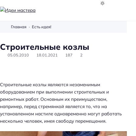
И
д
Главная
Есть идея!
е
и
Строительные козлы
м
а
05.05.2010
18.01.2021
187
2
с
т
е
р
Строительные козлы являются незаменимым
а
оборудованием при выполнении строительных и
ремонтных работ. Основным их преимуществом,
например, перед стремянкой является то, что на
установленном настиле одновременно могут работать
несколько человек, имея свободу перемещения.