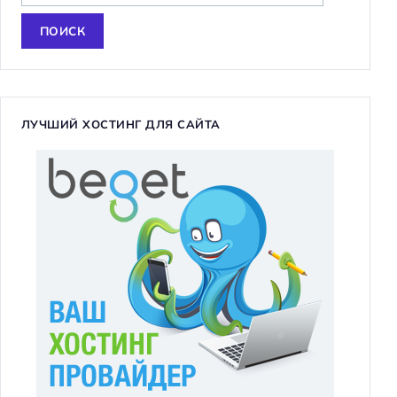
а
й
т
и
:
ЛУЧШИЙ ХОСТИНГ ДЛЯ САЙТА