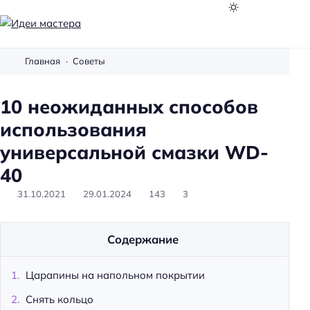
И
д
Главная
Советы
е
и
10 неожиданных способов
м
а
использования
с
универсальной смазки WD-
т
40
е
р
31.10.2021
29.01.2024
143
3
а
Содержание
Царапины на напольном покрытии
Снять кольцо