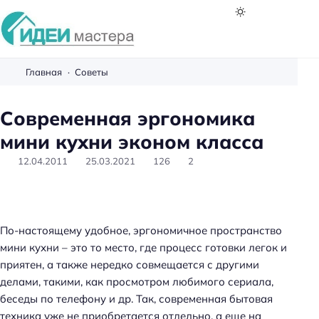
И
д
Главная
Советы
е
и
Современная эргономика
м
мини кухни эконом класса
а
с
12.04.2011
25.03.2021
126
2
т
е
р
а
По-настоящему удобное, эргономичное пространство
мини кухни – это то место, где процесс готовки легок и
приятен, а также нередко совмещается с другими
делами, такими, как просмотром любимого сериала,
беседы по телефону и др. Так, современная бытовая
техника уже не приобретается отдельно, а еще на