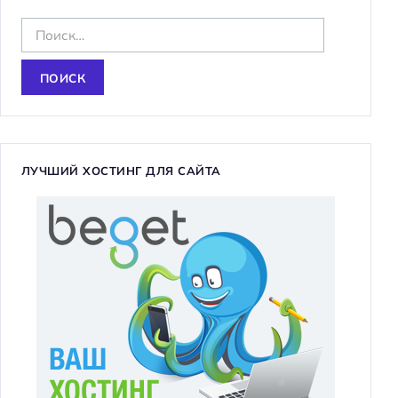
Н
а
й
т
и
:
ЛУЧШИЙ ХОСТИНГ ДЛЯ САЙТА