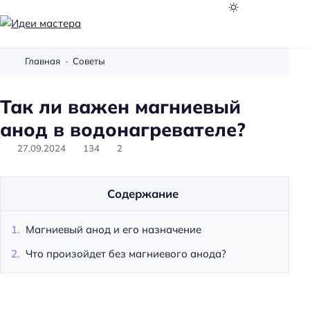
И
д
Главная
Советы
е
и
Так ли важен магниевый
м
а
анод в водонагревателе?
с
27.09.2024
134
2
т
е
р
Содержание
а
Магниевый анод и его назначение
Что произойдет без магниевого анода?