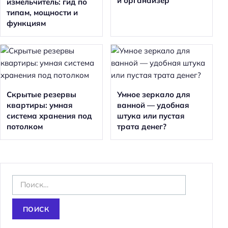
й органайзер
измельчитель: гид по
типам, мощности и
функциям
Скрытые резервы
Умное зеркало для
квартиры: умная
ванной — удобная
система хранения под
штука или пустая
потолком
трата денег?
Н
а
й
т