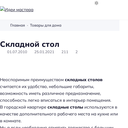
И
д
Главная
Товары для дома
е
и
Складной стол
м
а
01.07.2010
25.01.2021
211
2
с
т
е
р
Неоспоримым преимуществом
складных столов
а
считается их удобство, небольшие габариты,
возможность иметь различное предназначение,
способность легко вписаться в интерьер помещения.
В городской квартире
складные столы
используются в
качестве дополнительного рабочего места на кухне или
в комнате.
Ну, а если необходимо отметить торжество с большим